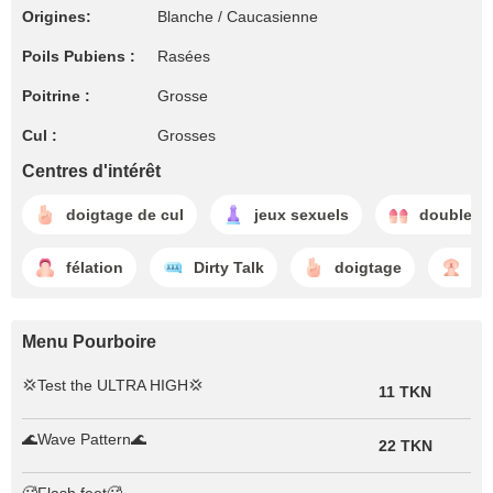
Origines:
Blanche / Caucasienne
Poils Pubiens :
Rasées
Poitrine :
Grosse
Cul :
Grosses
Centres d'intérêt
doigtage de cul
jeux sexuels
double pé
félation
Dirty Talk
doigtage
ba
Menu Pourboire
💢Test the ULTRA HIGH💢
11 TKN
🌊Wave Pattern🌊
22 TKN