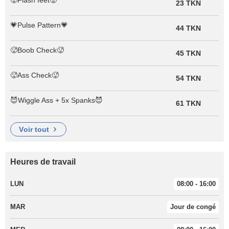
🥵Flash feet🥵
23 TKN
💗Pulse Pattern💗
44 TKN
🥵Boob Check🥵
45 TKN
🥵Ass Check🥵
54 TKN
😈Wiggle Ass + 5x Spanks😈
61 TKN
voir tout
Heures de travail
LUN
08:00 - 16:00
MAR
Jour de congé