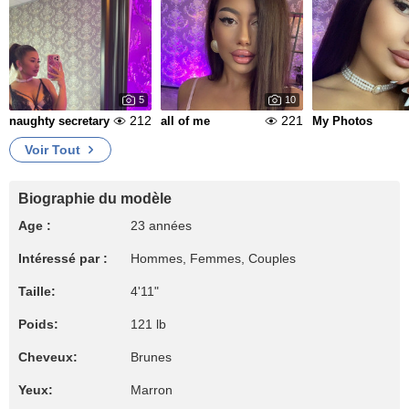
5
10
212
221
naughty secretary
all of me
My Photos
Voir Tout
Biographie du modèle
Age :
23 années
Intéressé par :
Hommes, Femmes, Couples
Taille:
4'11"
Poids:
121 lb
Cheveux:
Brunes
Yeux:
Marron