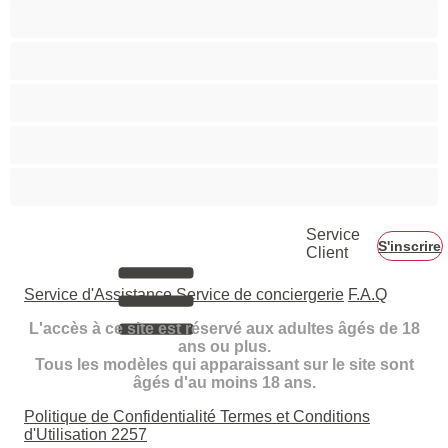
Pornstar
Rousses
Seins moyens
Sexe en Groupe
Vieilles
Service
S'inscrire
Client
Service d'Assistance
Service de conciergerie
F.A.Q
L'accès à ce site est réservé aux adultes âgés de 18
ans ou plus.
Tous les modèles qui apparaissant sur le site sont
âgés d'au moins 18 ans.
Politique de Confidentialité
Termes et Conditions
d'Utilisation
2257